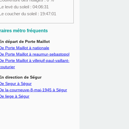
Le levé du soleil : 04:06:31
Le coucher du soleil : 19:47:01
éraires métro fréquents
En départ de Porte Maillot
De Porte Maillot à nationale
De Porte Maillot à reaumur-sebastopol
De Porte Maillot à villejuif-paul-vaillant-
couturier
En direction de Ségur
De Segur à Ségur
De la-courneuve-8-mai-1945 à Ségur
De liege à Ségur