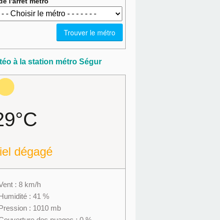
e l'arrêt métro
éo à la station métro Ségur
29°C
iel dégagé
Vent : 8 km/h
Humidité : 41 %
Pression : 1010 mb
Couverture des nuages : 0 %