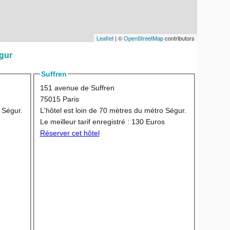
Leaflet
| ©
OpenStreetMap
contributors
égur
Suffren
151 avenue de Suffren
75015 Paris
 Ségur.
L'hôtel est loin de 70 mètres du métro Ségur.
Le meilleur tarif enregistré :
130 Euros
Réserver cet hôtel