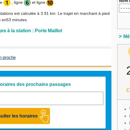
Nom d
ne
, ligne
et ligne
.
stations est calculée à
3.91 km
. Le trajet en marchant à pied
u en
53 minutes
.
 à la station : Porte Maillot
Mét
n proche
 horaires des prochains passages
c