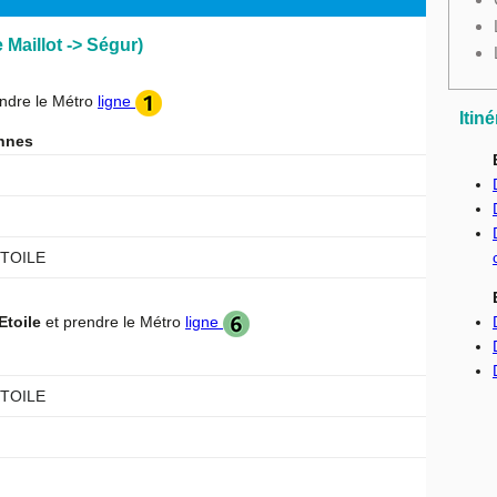
 Maillot -> Ségur)
ndre le Métro
ligne
Itin
nnes
ETOILE
Etoile
et prendre le Métro
ligne
ETOILE