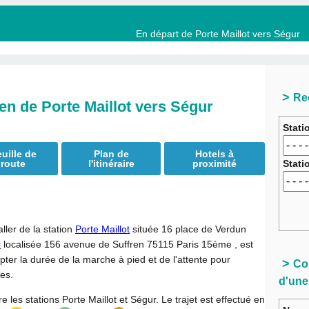
En départ de Porte Maillot vers Ségur
Re
ien de Porte Maillot vers Ségur
Stati
uille de
Plan de
Hotels à
Stati
route
l'itinéraire
proximité
aller de la station
Porte Maillot
située 16 place de Verdun
r
localisée 156 avenue de Suffren 75115 Paris 15ème , est
ter la durée de la marche à pied et de l'attente pour
Con
tes.
d'une
re les stations Porte Maillot et Ségur. Le trajet est effectué en