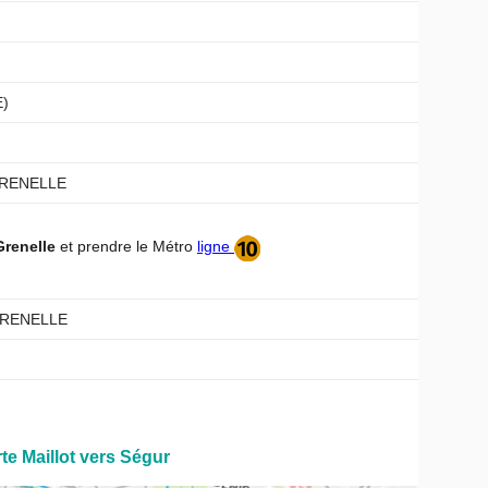
E)
GRENELLE
Grenelle
et prendre le Métro
ligne
GRENELLE
rte Maillot vers Ségur