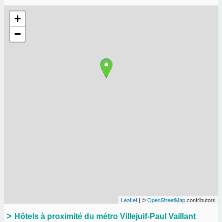
+
−
Leaflet
| ©
OpenStreetMap
contributors
Hôtels à proximité du métro Villejuif-Paul Vaillant