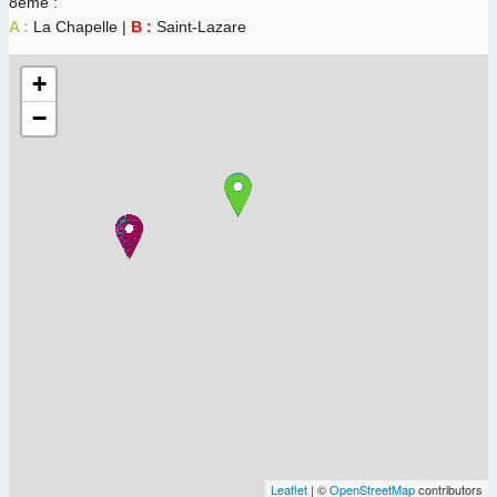
8ème :
A :
La Chapelle |
B :
Saint-Lazare
+
−
Leaflet
| ©
OpenStreetMap
contributors