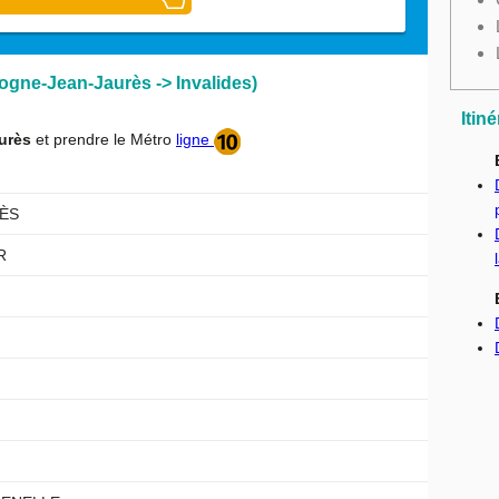
logne-Jean-Jaurès -> Invalides)
Itin
urès
et prendre le Métro
ligne
RÈS
R
N