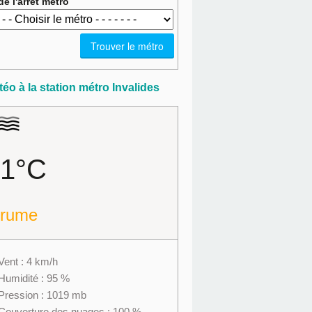
e l'arrêt métro
éo à la station métro Invalides
-1°C
brume
Vent : 4 km/h
Humidité : 95 %
Pression : 1019 mb
Couverture des nuages : 100 %