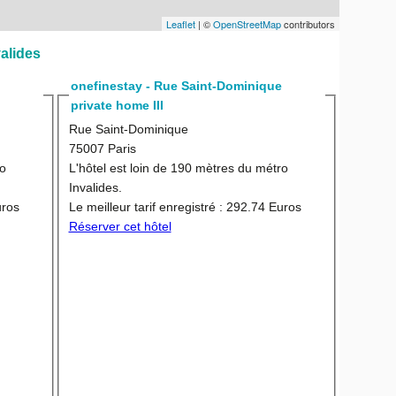
Leaflet
| ©
OpenStreetMap
contributors
valides
onefinestay - Rue Saint-Dominique
private home III
Rue Saint-Dominique
75007 Paris
ro
L'hôtel est loin de 190 mètres du métro
Invalides.
uros
Le meilleur tarif enregistré :
292.74 Euros
Réserver cet hôtel