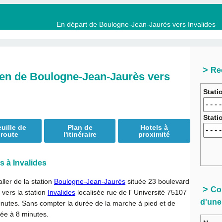
En départ de Boulogne-Jean-Jaurès vers Invalides
Re
sien de Boulogne-Jean-Jaurès vers
Stati
Stati
uille de
Plan de
Hotels à
route
l'itinéraire
proximité
 à Invalides
aller de la station
Boulogne-Jean-Jaurès
située 23 boulevard
Con
vers la station
Invalides
localisée rue de l' Université 75107
d'une
inutes
. Sans compter la durée de la marche à pied et de
imée à 8 minutes.