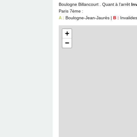
Boulogne Billancourt . Quant à l'arrêt
In
Paris 7ème :
A :
Boulogne-Jean-Jaurès |
B :
Invalide
+
−