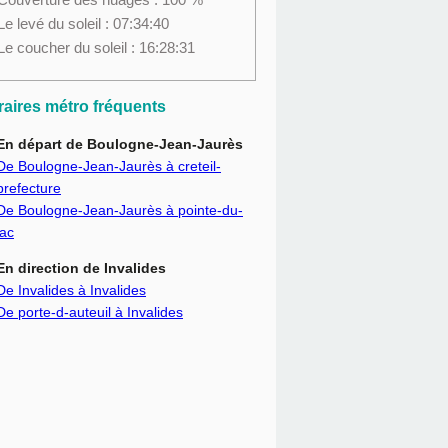
Le levé du soleil : 07:34:40
Le coucher du soleil : 16:28:31
éraires métro fréquents
En départ de Boulogne-Jean-Jaurès
De Boulogne-Jean-Jaurès à creteil-
prefecture
De Boulogne-Jean-Jaurès à pointe-du-
lac
En direction de Invalides
De Invalides à Invalides
De porte-d-auteuil à Invalides