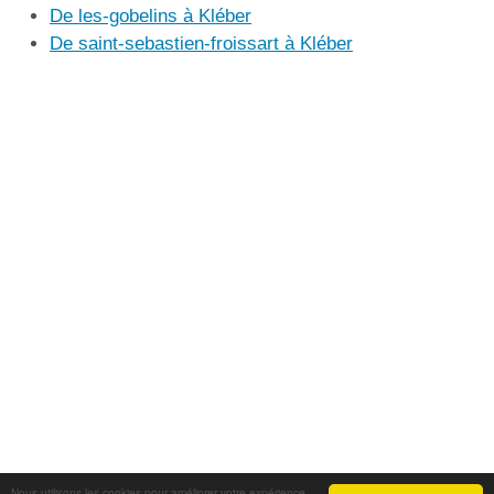
De les-gobelins à Kléber
De saint-sebastien-froissart à Kléber
Nous utilisons les cookies pour améliorer votre expérience