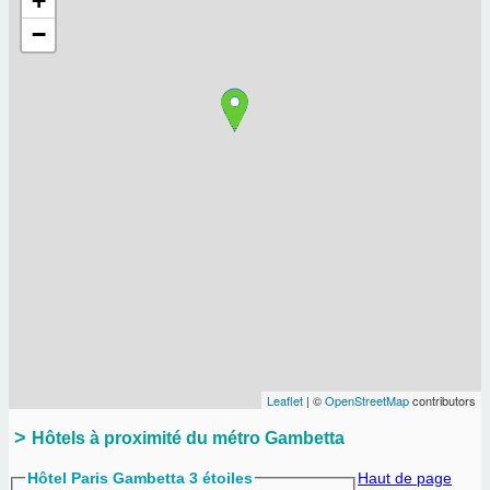
+
−
Leaflet
| ©
OpenStreetMap
contributors
Hôtels à proximité du métro Gambetta
Hôtel Paris Gambetta 3 étoiles
Haut de page