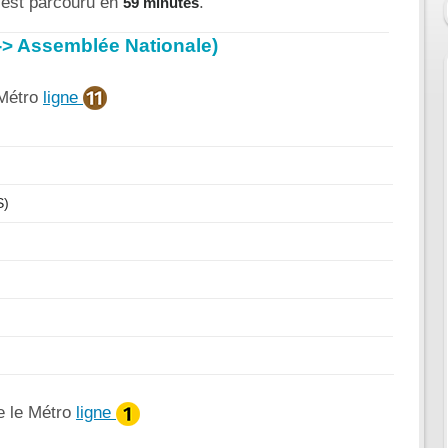
e est parcouru en
.
59 minutes
e -> Assemblée Nationale)
 Métro
ligne
S)
e le Métro
ligne