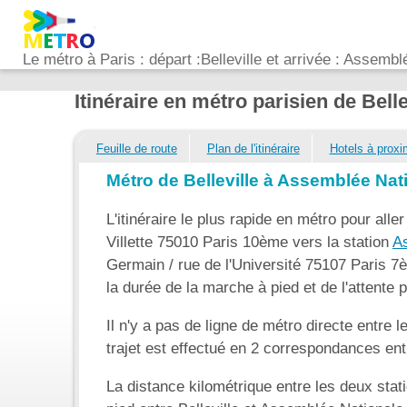
Le métro à Paris : départ :Belleville et arrivée : Assemb
Itinéraire en métro parisien de Bel
Feuille de route
Plan de l'itinéraire
Hotels à proxi
Métro de Belleville à Assemblée Nat
L'itinéraire le plus rapide en métro pour aller
Villette 75010 Paris 10ème vers la station
A
Germain / rue de l'Université 75107 Paris 7
la durée de la marche à pied et de l'attente 
Il n'y a pas de ligne de métro directe entre 
trajet est effectué en 2 correspondances entr
La distance kilométrique entre les deux stat