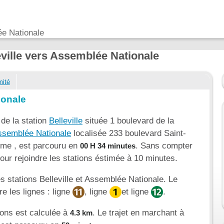
lée Nationale
leville vers Assemblée Nationale
mité
ionale
 de la station
Belleville
située 1 boulevard de la
ssemblée Nationale
localisée 233 boulevard Saint-
ème , est parcouru en
. Sans compter
00 H 34 minutes
pour rejoindre les stations éstimée à 10 minutes.
les stations Belleville et Assemblée Nationale. Le
e les lignes : ligne
, ligne
et ligne
.
ions est calculée à
. Le trajet en marchant à
4.3 km