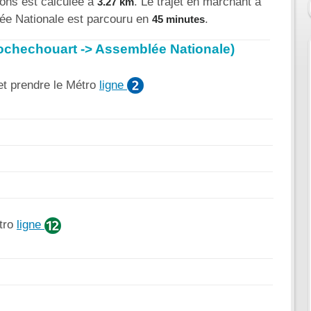
ions est calculée à
. Le trajet en marchant à
3.27 km
ée Nationale est parcouru en
.
45 minutes
Rochechouart -> Assemblée Nationale)
t prendre le Métro
ligne
tro
ligne