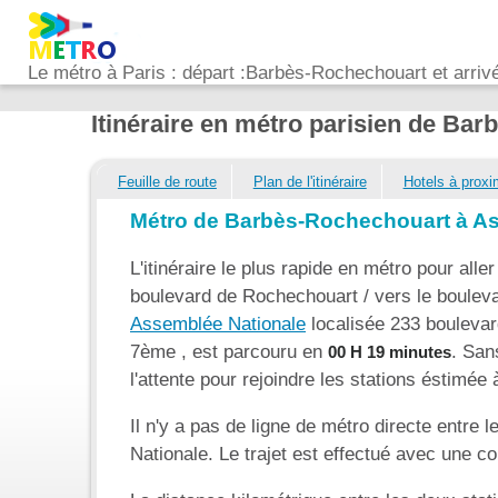
Le métro à Paris : départ :Barbès-Rochechouart et arriv
Itinéraire en métro parisien de Ba
Feuille de route
Plan de l'itinéraire
Hotels à proxi
Métro de Barbès-Rochechouart à A
L'itinéraire le plus rapide en métro pour aller
boulevard de Rochechouart / vers le boulev
Assemblée Nationale
localisée 233 boulevar
7ème , est parcouru en
. San
00 H 19 minutes
l'attente pour rejoindre les stations éstimée
Il n'y a pas de ligne de métro directe entr
Nationale. Le trajet est effectué avec une 