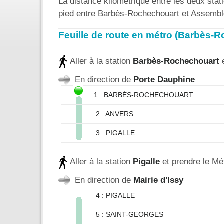
La distance kilométrique entre les deux stat
pied entre Barbès-Rochechouart et Assembl
Feuille de route en métro (Barbès-
Aller à la station
Barbès-Rochechouart
e
En direction de
Porte Dauphine
1 : BARBÈS-ROCHECHOUART
2 : ANVERS
3 : PIGALLE
Aller à la station
Pigalle
et prendre le Mé
En direction de
Mairie d'Issy
4 : PIGALLE
5 : SAINT-GEORGES