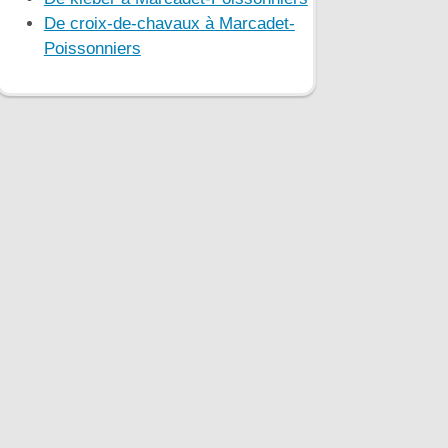
De croix-de-chavaux à Marcadet-
Poissonniers