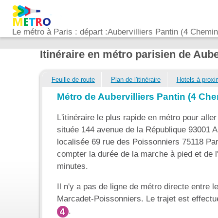
Le métro à Paris : départ :Aubervilliers Pantin (4 Chemi
Itinéraire en métro parisien de Aub
Feuille de route
Plan de l'itinéraire
Hotels à proxi
Métro de Aubervilliers Pantin (4 Ch
L'itinéraire le plus rapide en métro pour aller
située 144 avenue de la République 93001 Au
localisée 69 rue des Poissonniers 75118 Pa
compter la durée de la marche à pied et de l'
minutes.
Il n'y a pas de ligne de métro directe entre 
Marcadet-Poissonniers. Le trajet est effect
.