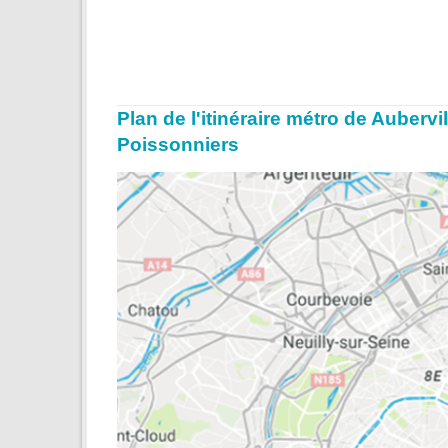
Plan de l'itinéraire métro de Auberv
Poissonniers