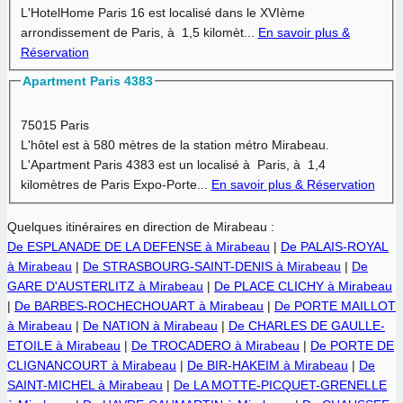
L'HotelHome Paris 16 est localisé dans le XVIème
arrondissement de Paris, à 1,5 kilomèt...
En savoir plus &
Réservation
Apartment Paris 4383
75015 Paris
L'hôtel est à
580 mètres
de la station métro Mirabeau.
L'Apartment Paris 4383 est un localisé à Paris, à 1,4
kilomètres de Paris Expo-Porte...
En savoir plus & Réservation
Quelques itinéraires en direction de Mirabeau :
De ESPLANADE DE LA DEFENSE à Mirabeau
|
De PALAIS-ROYAL
à Mirabeau
|
De STRASBOURG-SAINT-DENIS à Mirabeau
|
De
GARE D'AUSTERLITZ à Mirabeau
|
De PLACE CLICHY à Mirabeau
|
De BARBES-ROCHECHOUART à Mirabeau
|
De PORTE MAILLOT
à Mirabeau
|
De NATION à Mirabeau
|
De CHARLES DE GAULLE-
ETOILE à Mirabeau
|
De TROCADERO à Mirabeau
|
De PORTE DE
CLIGNANCOURT à Mirabeau
|
De BIR-HAKEIM à Mirabeau
|
De
SAINT-MICHEL à Mirabeau
|
De LA MOTTE-PICQUET-GRENELLE