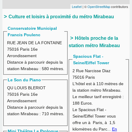
Leaflet
| ©
OpenStreetMap
contributors
Culture et loisirs à proximité du métro Mirabeau
Conservatoire Municipal
Francis Poulenc
Hôtels proche de la
RUE JEAN DE LA FONTAINE
station métro Mirabeau
75016 Paris 16e
Arrondissement
Spacious Flat -
Distance à parcourir depuis la
Seine/Eiffel Tower
station Mirabeau :
580 mètres.
2 Rue Narcisse Diaz
75016 Paris
Le Son du Piano
L'hôtel est à
110 mètres
de
QU LOUIS BLERIOT
la station métro Mirabeau.
75016 Paris 16e
Le meilleur tarif enregistré :
Arrondissement
188 Euros.
Distance à parcourir depuis la
Le Spacious Flat -
station Mirabeau :
710 mètres.
Seine/Eiffel Tower vous
offre un à Paris, à 1,5
kilomètres du Parc...
En
Mini Théâtre Le Prologue