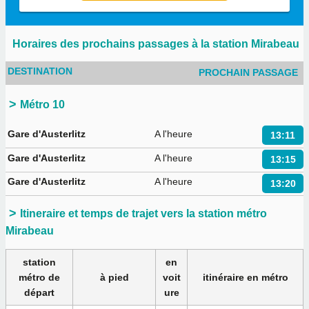
Horaires des prochains passages à la station Mirabeau
DESTINATION
PROCHAIN PASSAGE
Métro 10
Gare d'Austerlitz
A l'heure
13:11
Gare d'Austerlitz
A l'heure
13:15
Gare d'Austerlitz
A l'heure
13:20
Itineraire et temps de trajet vers la station métro
Mirabeau
station
en
métro de
à pied
voit
itinéraire en métro
départ
ure