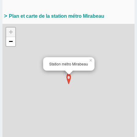
Plan et carte de la station métro Mirabeau
+
−
×
Station métro Mirabeau