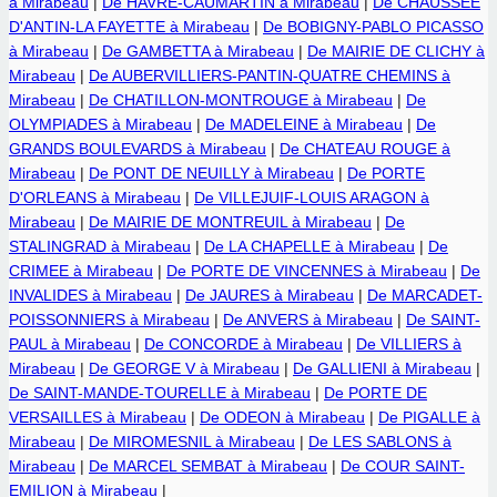
à Mirabeau
|
De HAVRE-CAUMARTIN à Mirabeau
|
De CHAUSSEE
D'ANTIN-LA FAYETTE à Mirabeau
|
De BOBIGNY-PABLO PICASSO
à Mirabeau
|
De GAMBETTA à Mirabeau
|
De MAIRIE DE CLICHY à
Mirabeau
|
De AUBERVILLIERS-PANTIN-QUATRE CHEMINS à
Mirabeau
|
De CHATILLON-MONTROUGE à Mirabeau
|
De
OLYMPIADES à Mirabeau
|
De MADELEINE à Mirabeau
|
De
GRANDS BOULEVARDS à Mirabeau
|
De CHATEAU ROUGE à
Mirabeau
|
De PONT DE NEUILLY à Mirabeau
|
De PORTE
D'ORLEANS à Mirabeau
|
De VILLEJUIF-LOUIS ARAGON à
Mirabeau
|
De MAIRIE DE MONTREUIL à Mirabeau
|
De
STALINGRAD à Mirabeau
|
De LA CHAPELLE à Mirabeau
|
De
CRIMEE à Mirabeau
|
De PORTE DE VINCENNES à Mirabeau
|
De
INVALIDES à Mirabeau
|
De JAURES à Mirabeau
|
De MARCADET-
POISSONNIERS à Mirabeau
|
De ANVERS à Mirabeau
|
De SAINT-
PAUL à Mirabeau
|
De CONCORDE à Mirabeau
|
De VILLIERS à
Mirabeau
|
De GEORGE V à Mirabeau
|
De GALLIENI à Mirabeau
|
De SAINT-MANDE-TOURELLE à Mirabeau
|
De PORTE DE
VERSAILLES à Mirabeau
|
De ODEON à Mirabeau
|
De PIGALLE à
Mirabeau
|
De MIROMESNIL à Mirabeau
|
De LES SABLONS à
Mirabeau
|
De MARCEL SEMBAT à Mirabeau
|
De COUR SAINT-
EMILION à Mirabeau
|