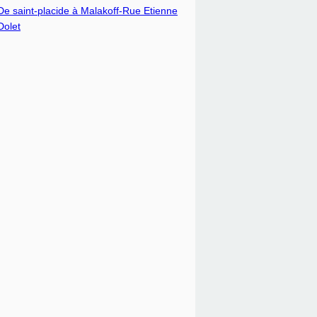
De saint-placide à Malakoff-Rue Etienne
Dolet