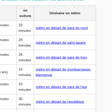
en
itinéraire en métro
voiture
inutes
33
métro en départ de gare du nord
minutes
inutes
28
métro en départ de saint-lazare
minutes
inutes
26
métro en départ de gare de lyon
minutes
15
métro en départ de montparnasse-
4 km)
minutes
bienvenue
inutes
33
métro en départ de gare de l'est
minutes
inutes
30
métro en départ de republique
minutes