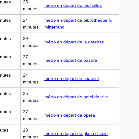
inutes
25
métro en départ de les halles
minutes
inutes
24
métro en départ de bibliotheque fr.
minutes
mitterrand
inutes
39
métro en départ de la defense
minutes
inutes
27
métro en départ de bastille
minutes
inutes
24
métro en départ de chatelet
minutes
inutes
25
métro en départ de hotel de ville
minutes
inutes
27
métro en départ de opera
minutes
nutes
18
métro en départ de place d'italie
minutes