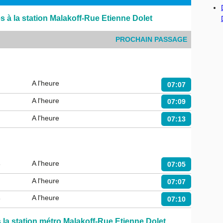
 à la station Malakoff-Rue Etienne Dolet
PROCHAIN PASSAGE
A l'heure
07:07
A l'heure
07:09
A l'heure
07:13
s
A l'heure
07:05
A l'heure
07:07
s
A l'heure
07:10
rs la station métro Malakoff-Rue Etienne Dolet