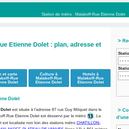
Station de métro : Malakoff-Rue Etienne Dolet
Re
ue Etienne Dolet : plan, adresse et
Stati
Stati
n et carte
Culture à
Hotels à
akoff-Rue
Malakoff-Rue
Malakoff-Rue
nne Dolet
Etienne Dolet
Etienne Dolet
nne Dolet
 Dolet
est située à l'adresse 87 rue Guy Môquet dans le
Con
off-Rue Etienne Dolet est desservi par le métro
. La
d'une
 est localisée non loin des stations métro
CHATILLON-