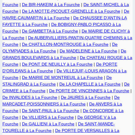
Fourche
|
De BIR-HAKEIM à La Fourche
|
De SAINT-MICHEL à La
Fourche
|
De LA MOTTE-PICQUET-GRENELLE à La Fourche
|
De
HAVRE-CAUMARTIN à La Fourche
|
De CHAUSSEE D'ANTIN-LA
FAYETTE à La Fourche
|
De BOBIGNY-PABLO PICASSO à La
Fourche
|
De GAMBETTA à La Fourche
|
De MAIRIE DE CLICHY à
La Fourche
|
De AUBERVILLIERS-PANTIN-QUATRE CHEMINS à La
Fourche
|
De CHATILLON-MONTROUGE à La Fourche
|
De
OLYMPIADES à La Fourche
|
De MADELEINE à La Fourche
|
De
GRANDS BOULEVARDS à La Fourche
|
De CHATEAU ROUGE à La
Fourche
|
De PONT DE NEUILLY à La Fourche
|
De PORTE
D'ORLEANS à La Fourche
|
De VILLEJUIF-LOUIS ARAGON à La
Fourche
|
De MAIRIE DE MONTREUIL à La Fourche
|
De
STALINGRAD à La Fourche
|
De LA CHAPELLE à La Fourche
|
De
CRIMEE à La Fourche
|
De PORTE DE VINCENNES à La Fourche
|
De INVALIDES à La Fourche
|
De JAURES à La Fourche
|
De
MARCADET-POISSONNIERS à La Fourche
|
De ANVERS à La
Fourche
|
De SAINT-PAUL à La Fourche
|
De CONCORDE à La
Fourche
|
De VILLIERS à La Fourche
|
De GEORGE V à La
Fourche
|
De GALLIENI à La Fourche
|
De SAINT-MANDE-
TOURELLE à La Fourche
|
De PORTE DE VERSAILLES à La