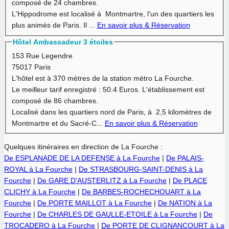
composé de 24 chambres.
L'Hippodrome est localisé à Montmartre, l'un des quartiers les
plus animés de Paris. Il ...
En savoir plus & Réservation
Hôtel Ambassadeur 3 étoiles
153 Rue Legendre
75017 Paris
L'hôtel est à
370 mètres
de la station métro La Fourche.
Le meilleur tarif enregistré :
50.4 Euros.
L'établissement est
composé de 86 chambres.
Localisé dans les quartiers nord de Paris, à 2,5 kilomètres de
Montmartre et du Sacré-C...
En savoir plus & Réservation
Quelques itinéraires en direction de La Fourche :
De ESPLANADE DE LA DEFENSE à La Fourche
|
De PALAIS-
ROYAL à La Fourche
|
De STRASBOURG-SAINT-DENIS à La
Fourche
|
De GARE D'AUSTERLITZ à La Fourche
|
De PLACE
CLICHY à La Fourche
|
De BARBES-ROCHECHOUART à La
Fourche
|
De PORTE MAILLOT à La Fourche
|
De NATION à La
Fourche
|
De CHARLES DE GAULLE-ETOILE à La Fourche
|
De
TROCADERO à La Fourche
|
De PORTE DE CLIGNANCOURT à La