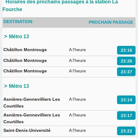
Horaires des prochains passages à la station La
Fourche
DESTINATION
PROCHAIN PASSAGE
Métro 13
Châtillon Montrouge
A l'heure
23:16
Châtillon Montrouge
A l'heure
23:26
Châtillon Montrouge
A l'heure
23:37
Métro 13
Asnières-Gennevilliers Les
A l'heure
23:14
Courtilles
Asnières-Gennevilliers Les
A l'heure
23:17
Courtilles
Saint-Denis-Université
A l'heure
23:22