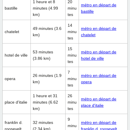
1 heure et 8
20
métro en départ de
bastille
minutes (4.99
minu
bastille
km)
tes
14
49 minutes (3.6
métro en départ de
chatelet
minu
km)
chatelet
tes
15
53 minutes
métro en départ de
hotel de ville
minu
(3.86 km)
hotel de ville
tes
7
26 minutes (1.9
métro en départ de
opera
minu
km)
opera
tes
1 heure et 31
26
métro en départ de
place d'italie
minutes (6.62
minu
place d'italie
km)
tes
9
franklin d.
32 minutes
métro en départ de
minu
roosevelt
(2.34 km)
franklin d. roosevelt