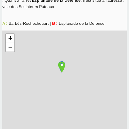
. Quant à l'arrêt
Esplanade de la Défense
, il est situé à l'adresse :
voie des Sculpteurs Puteaux :
A :
Barbès-Rochechouart |
B :
Esplanade de la Défense
+
−